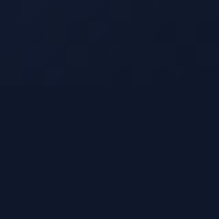
🔥
超级工程系列
聚焦中国历史上伟大的工程奇迹——都江堰、长